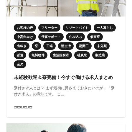
お客様の声
フリーター
リゾートバイト
一人暮らし
中高年向け
仕事サポート
住み込み
個室寮
出稼ぎ
寮
工場
新生活
期間工
未分類
派遣
無料物件
生活困窮者
社員寮
製造業
金欠
未経験歓迎＆寮完備！今すぐ働ける求人まとめ
寮付き求人とは？ まず最初に押さえておきたいのが、「寮
付き求人」の意味です。 こ…
2026.02.02