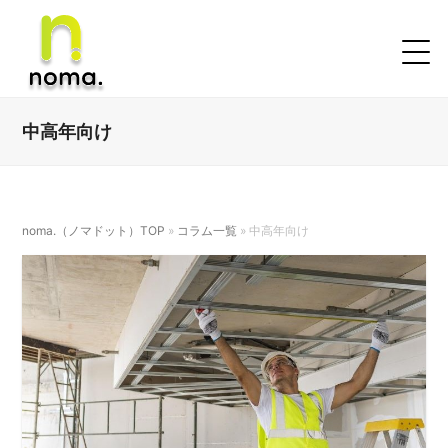
中高年向け
noma.（ノマドット）TOP
»
コラム一覧
»
中高年向け