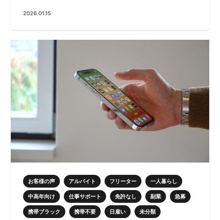
2026.01.15
お客様の声
アルバイト
フリーター
一人暮らし
中高年向け
仕事サポート
免許なし
副業
急募
携帯ブラック
携帯不要
日雇い
未分類