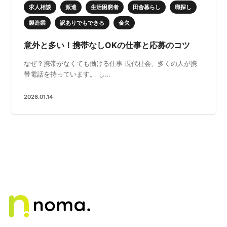
求人相談
派遣
生活困窮者
田舎暮らし
職探し
製造業
訳ありでもできる
金欠
意外と多い！携帯なしOKの仕事と応募のコツ
なぜ？携帯がなくても働ける仕事 現代社会、多くの人が携
帯電話を持っています。 し…
2026.01.14