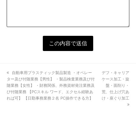
previous
自動車用プラスティック製品製造 ・オペレー
next
デフ・キャリア
ター及び付随業務【男性】 ・製品検査業務及び付
post:
post:
ケース加工・旋
随業務【女性】 ・財務関係、外務資材発注業務及
盤・面削り・
び付随業務 【PCスキル ワード、エクセル経験あ
荒、仕上げ穴あ
れば可】 【日勤事務業務２名 PC操作できる方】
け・座ぐり加工