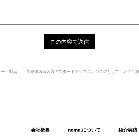
ター・製品
next
半導体製造装置のスタートアップエンジニアとして、⼤⼿半
post:
会社概要
noma.について
紹介実績