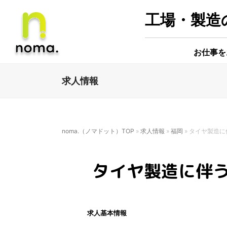
工場・製造の
お仕事を
求人情報
noma.（ノマドット）TOP
»
求人情報
»
福岡
»
タイヤ製造に
タイヤ製造に伴
求人基本情報