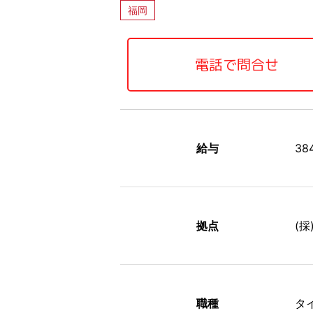
福岡
電話で問合せ
給与
3
拠点
(採
職種
タ