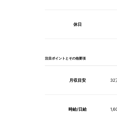
休日
注⽬ポイントとその他要項
月収目安
3
時給/日給
1,