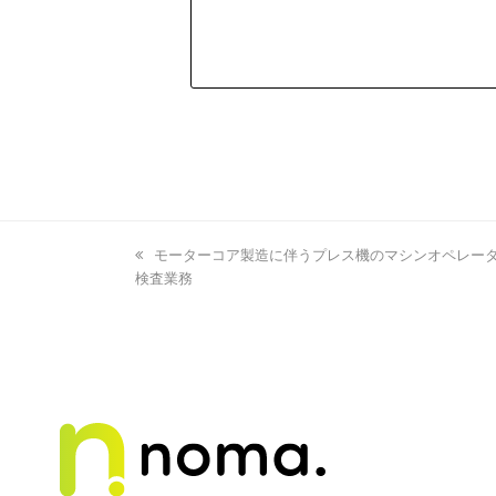
previous
モーターコア製造に伴うプレス機のマシンオペレー
検査業務
post: