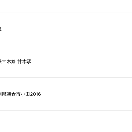
遣
鉄甘木線 甘木駅
岡県朝倉市小田2016