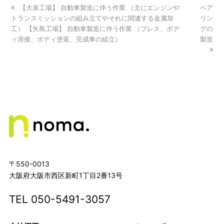
previous
【大泉工場】 自動車製造に伴う作業 （主にエンジンや
next
ベア
トランスミッションの組み立てやそれに関連する金属加
post:
post:
リン
工） 【矢島工場】 自動車製造に伴う作業 （プレス、ボデ
グの
ィ溶接、ボディ塗装、完成車の組立）
製造
〒550-0013
大阪府大阪市西区新町1丁目2番13号
TEL
050-5491-3057