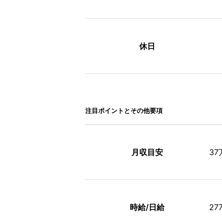
休日
注⽬ポイントとその他要項
月収目安
3
時給/日給
27