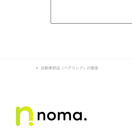
previous
自動車部品（ベアリング）の製造
post: