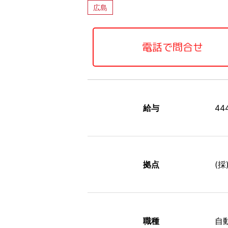
広島
電話で問合せ
給与
4
拠点
(採
職種
⾃