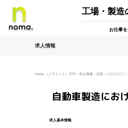
工場・製造の
お仕事を
求人情報
noma.（ノマドット）TOP
»
求人情報
»
広島
»
⾃動⾞製造に
⾃動⾞製造にお
求人基本情報