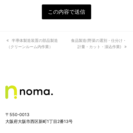
previous
半導体製造装置の部品製造
next
食品製造(野菜の選別・仕分け・
（クリーンルーム内作業）
post:
post:
計量・カット・漬込作業)
〒550-0013
大阪府大阪市西区新町1丁目2番13号