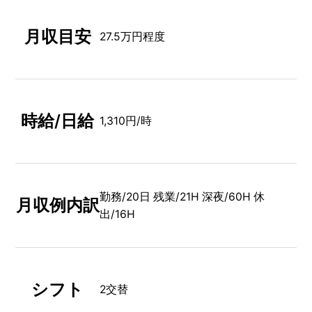
月収目安
27.5万円程度
時給/日給
1,310円/時
勤務/20日 残業/21H 深夜/60H 休
月収例内訳
出/16H
シフト
2交替