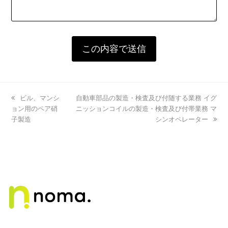
previous
ビル、マンシ
next
自動車部品の製造・検査及び付随する業務 イグ
ョン用のペア硝
post:
post:
ニッションコイルの製造・検査及び付帯業務 マ
子製造
シンオペレーター