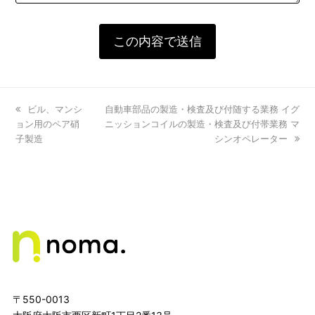
previous
ビル、マンシ
next
自動車部品の製造・検査及び付随する業務 イグ
ョン用のペア硝
post:
post:
ニッションコイルの製造・検査及び付帯業務 マ
子製造
シンオペレーター
〒550-0013