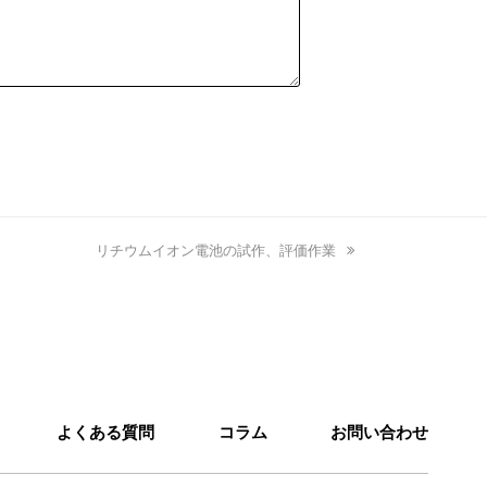
next
リチウムイオン電池の試作、評価作業
post:
よくある質問
コラム
お問い合わせ