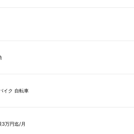
勤
 バイク 自転車
限3万円迄/月