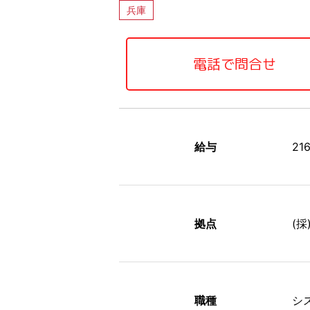
兵庫
電話で問合せ
給与
21
拠点
(採
職種
シ