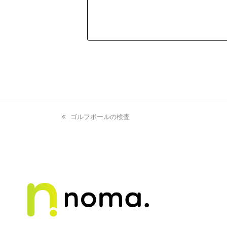
previous
ゴルフボールの検査
post: