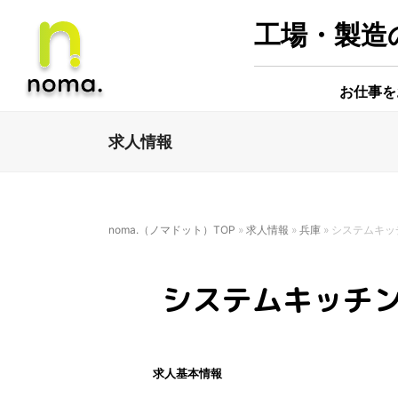
工場・製造の
お仕事を
求人情報
noma.（ノマドット）TOP
»
求人情報
»
兵庫
»
システムキッ
システムキッチ
求人基本情報