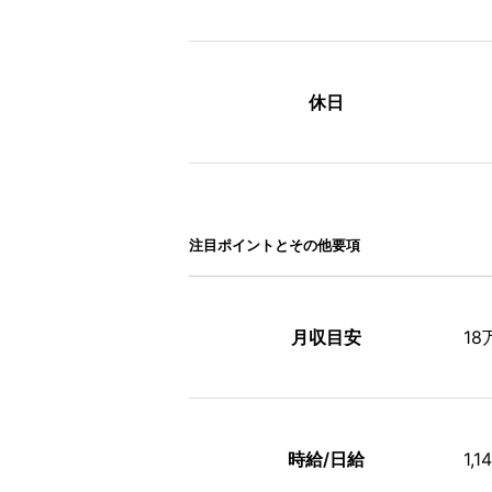
休日
注⽬ポイントとその他要項
月収目安
1
時給/日給
1,