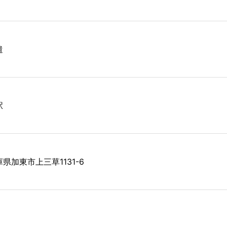
遣
駅
県加東市上三草1131-6