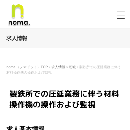
求人情報
noma.（ノマドット）TOP
»
求人情報
»
茨城
»
製鉄所での圧延業務に伴う
材料操作機の操作および監視
製鉄所での圧延業務に伴う材料
操作機の操作および監視
求人基本情報