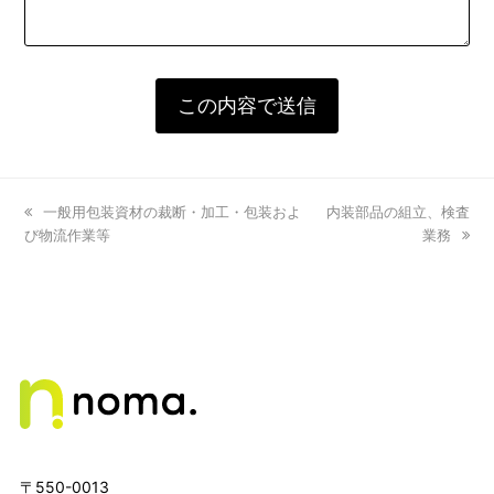
previous
一般用包装資材の裁断・加工・包装およ
next
内装部品の組立、検査
び物流作業等
post:
post:
業務
〒550-0013