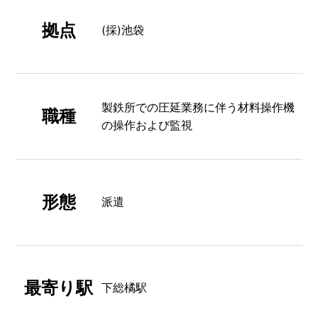
拠点
(採)池袋
製鉄所での圧延業務に伴う材料操作機
職種
の操作および監視
形態
派遣
最寄り駅
下総橘駅