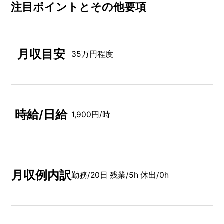
注⽬ポイントとその他要項
月収目安
35万円程度
時給/日給
1,900円/時
月収例内訳
勤務/20日 残業/5h 休出/0h