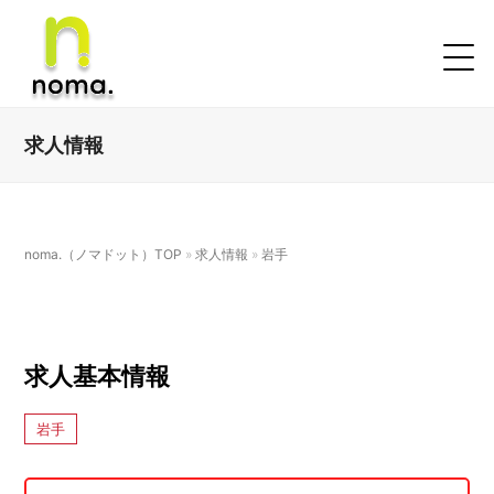
求人情報
noma.（ノマドット）TOP
»
求人情報
»
岩手
求人基本情報
岩手