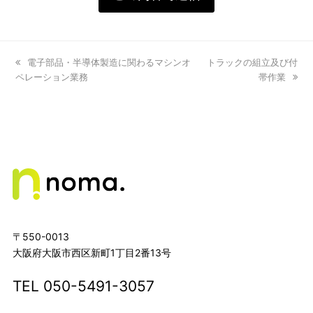
previous
電子部品・半導体製造に関わるマシンオ
next
トラックの組立及び付
ペレーション業務
post:
post:
帯作業
〒550-0013
大阪府大阪市西区新町1丁目2番13号
TEL
050-5491-3057