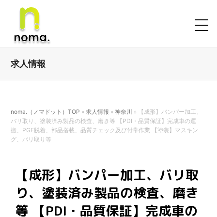
求人情報
noma.（ノマドット）TOP
»
求人情報
»
神奈川
»
【成形】バンパー加⼯、
バリ取り、塗装済み製品の検査、磨き等 【PDI・品質保証】完成⾞の運
搬、PGF脱着、部品搭載、品質チェック及び付帯作業 【塗装】マスキン
グ、バリ取り等
【成形】バンパー加⼯、バリ取
り、塗装済み製品の検査、磨き
等 【PDI・品質保証】完成⾞の