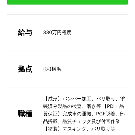
給与
330万円程度
拠点
(採)横浜
【成形】バンパー加⼯、バリ取り、塗
装済み製品の検査、磨き等 【PDI・品
職種
質保証】完成⾞の運搬、PGF脱着、部
品搭載、品質チェック及び付帯作業
【塗装】マスキング、バリ取り等