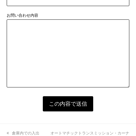
お問い合わせ内容
previous
倉庫内での入出
next
オートマチックトランスミッション・カーナ