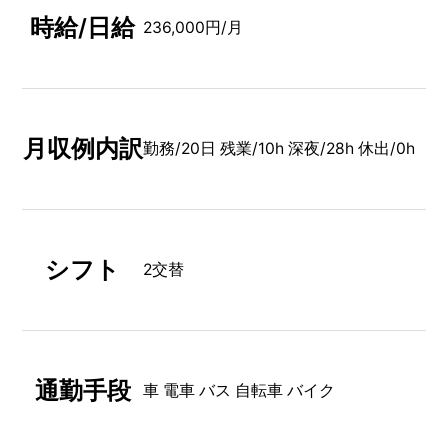
時給/日給
236,000円/月
月収例内訳
勤務/20日 残業/10h 深夜/28h 休出/0h
シフト
2交替
通勤手段
車 電車 バス 自転車 バイク