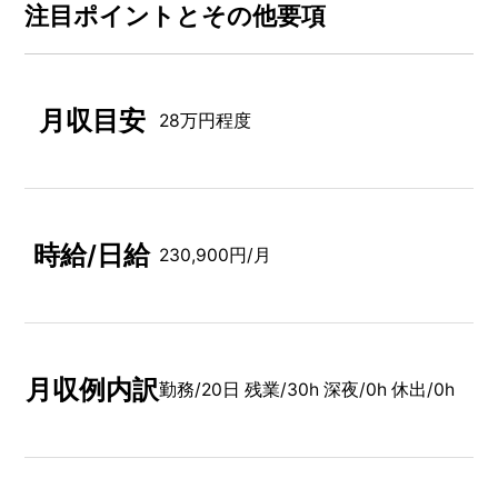
注⽬ポイントとその他要項
月収目安
28万円程度
時給/日給
230,900円/月
月収例内訳
勤務/20日 残業/30h 深夜/0h 休出/0h