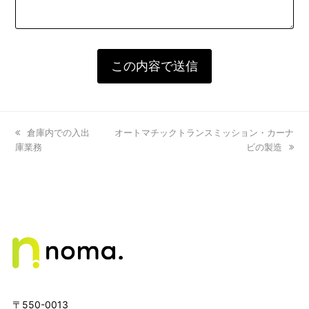
previous
倉庫内での入出
next
オートマチックトランスミッション・カーナ
庫業務
post:
post:
ビの製造
〒550-0013