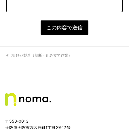
previous
ｱﾙﾐｻｯｼ製造（切断・組み立て作業）
post:
〒550-0013
大阪府大阪市西区新町1丁目2番13号