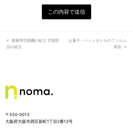
previous
業務用空調機の組立 空調部
next
お菓子・ペットボトルのフィルム
品の組立
post:
post:
製造
〒550-0013
大阪府大阪市西区新町1丁目2番13号