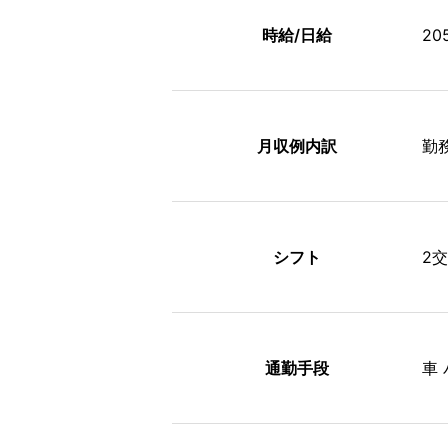
時給/日給
20
月収例内訳
勤務
シフト
2
通勤手段
車