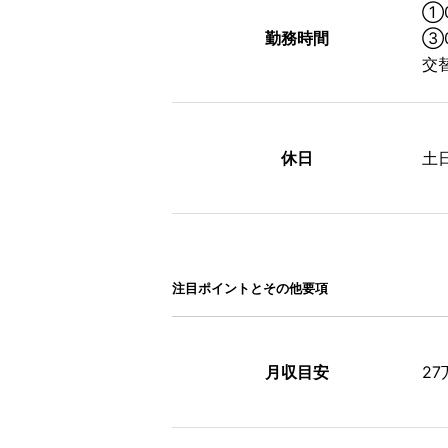
①0
勤務時間
③0
交
休日
土
注⽬ポイントとその他要項
月収目安
2