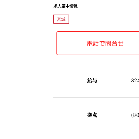
求人基本情報
宮城
電話で問合せ
給与
3
拠点
(採