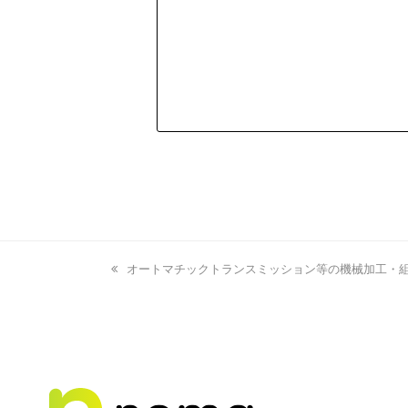
previous
オートマチックトランスミッション等の機械加工・組
post: