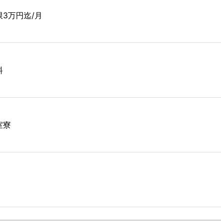
限3万円迄/月
料
室寮