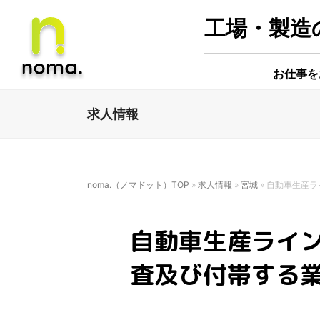
工場・製造の
お仕事を
求人情報
noma.（ノマドット）TOP
»
求人情報
»
宮城
»
自動車生産ラ
自動車生産ライ
査及び付帯する