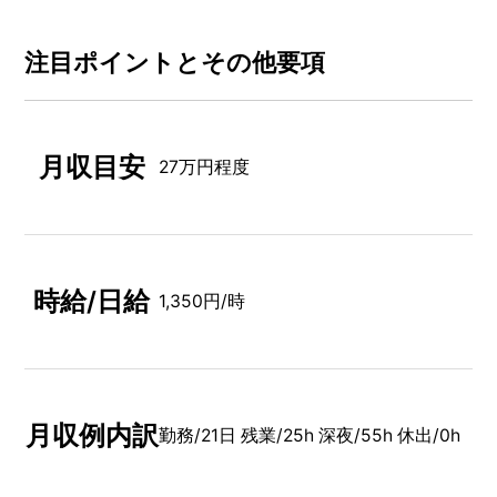
注⽬ポイントとその他要項
月収目安
27万円程度
時給/日給
1,350円/時
月収例内訳
勤務/21日 残業/25h 深夜/55h 休出/0h