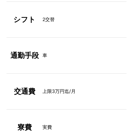
シフト
2交替
通勤手段
車
交通費
上限3万円迄/月
寮費
実費