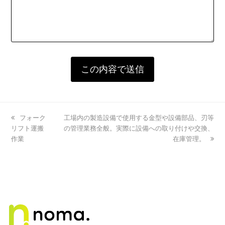
previous
フォーク
next
⼯場内の製造設備で使⽤する⾦型や設備部品、刃等
リフト運搬
post:
post:
の管理業務全般。実際に設備への取り付けや交換、
作業
在庫管理。