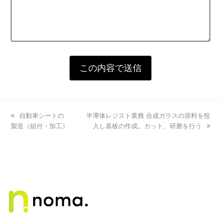
previous
自動車シートの
next
半導体レジスト業務 合成ガラスの原料を投
製造（組付・加工）
post:
post:
入し基板の作成。カット、研磨を行う