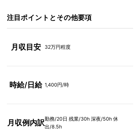
注⽬ポイントとその他要項
月収目安
32万円程度
時給/日給
1,400円/時
勤務/20日 残業/30h 深夜/50h 休
月収例内訳
出/8.5h