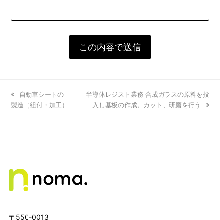
previous
自動車シートの
next
半導体レジスト業務 合成ガラスの原料を投
製造（組付・加工）
post:
post:
入し基板の作成。カット、研磨を行う
〒550-0013