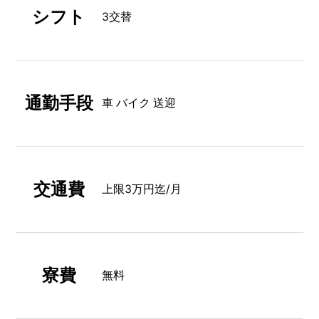
シフト
3交替
通勤手段
車 バイク 送迎
交通費
上限3万円迄/月
寮費
無料