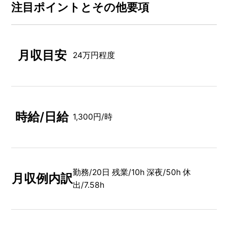
注⽬ポイントとその他要項
月収目安
24万円程度
時給/日給
1,300円/時
勤務/20日 残業/10h 深夜/50h 休
月収例内訳
出/7.58h