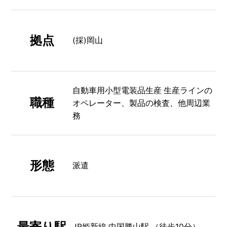
拠点
(採)岡山
自動車用小型電装品生産 生産ラインの
職種
オペレーター、製品の検査、他周辺業
務
形態
派遣
最寄り駅
JR姫新線 中国勝山駅 （徒歩10分）