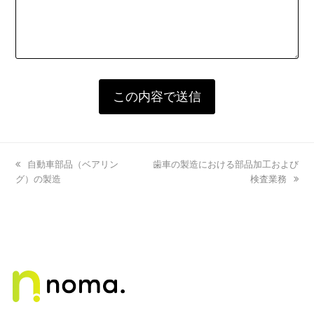
previous
自動車部品（ベアリン
next
歯車の製造における部品加工および
グ）の製造
post:
post:
検査業務