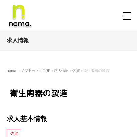
求人情報
noma.（ノマドット）TOP
»
求人情報
»
佐賀
»
衛生陶器の製造
衛生陶器の製造
求人基本情報
佐賀