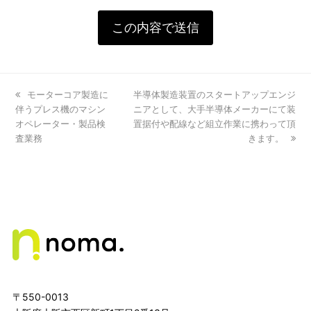
previous
モーターコア製造に
next
半導体製造装置のスタートアップエンジ
伴うプレス機のマシン
post:
post:
ニアとして、⼤⼿半導体メーカーにて装
オペレーター・製品検
置据付や配線など組⽴作業に携わって頂
査業務
きます。
〒550-0013