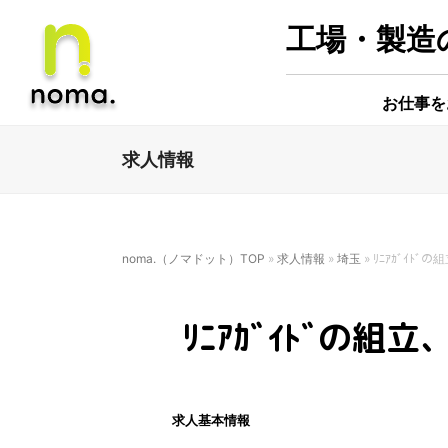
工場・製造の
お仕事を
求人情報
noma.（ノマドット）TOP
»
求人情報
»
埼玉
»
ﾘﾆｱｶﾞｲﾄﾞの
ﾘﾆｱｶﾞｲﾄﾞの組立
求人基本情報