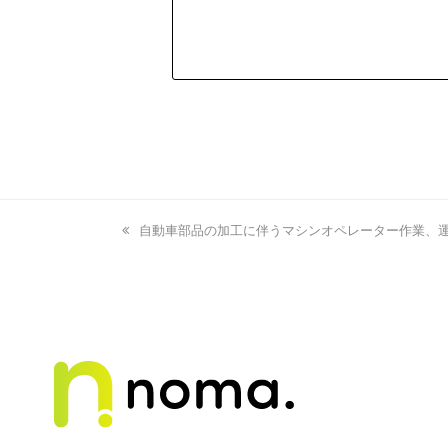
previous
自動車部品の加工に伴うマシンオペレーター作業、
post: