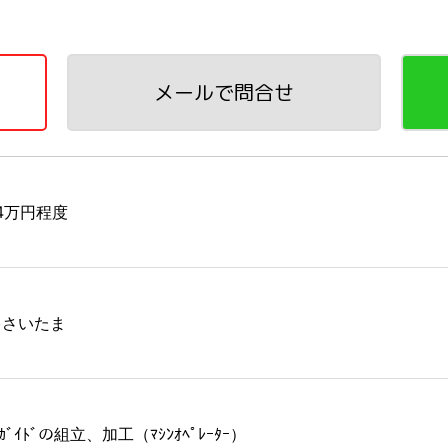
メールで問合せ
24万円程度
採)さいたま
ｱｶﾞｲﾄﾞの組立、加工（ﾏｼﾝｵﾍﾟﾚｰﾀｰ）