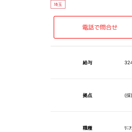
埼玉
電話で問合せ
給与
3
拠点
(
職種
ﾘﾆ