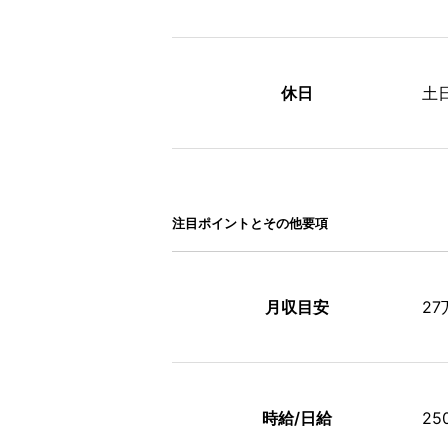
休日
土
注⽬ポイントとその他要項
月収目安
2
時給/日給
25