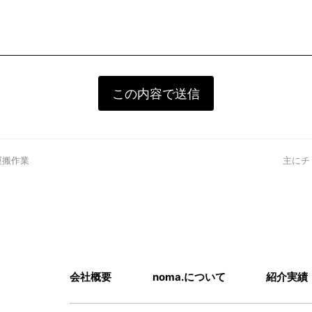
運搬作業
next
主にチ
post:
会社概要
noma.について
紹介実績