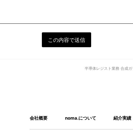
next
半導体レジスト業務 合成
post:
会社概要
noma.について
紹介実績