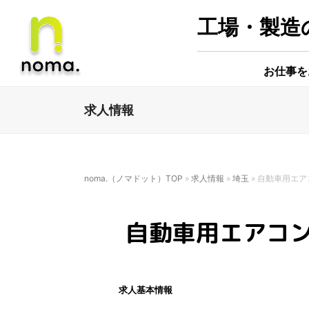
工場・製造の
お仕事を
求人情報
noma.（ノマドット）TOP
»
求人情報
»
埼玉
»
自動車用エア
自動車用エアコ
求人基本情報