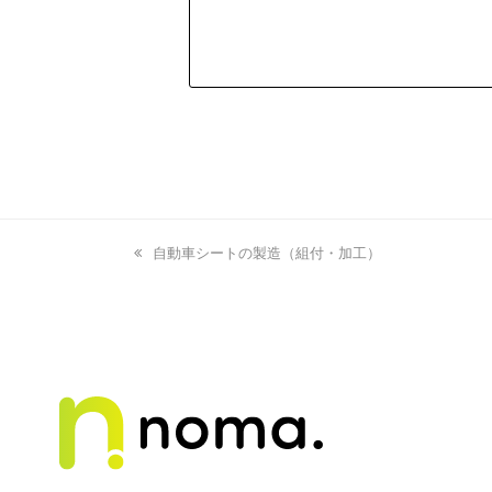
previous
自動車シートの製造（組付・加工）
post: