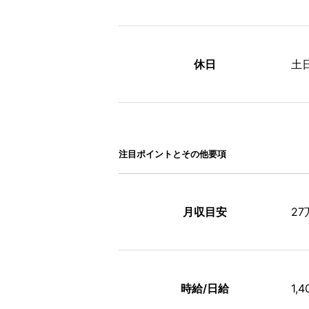
休日
土
注⽬ポイントとその他要項
月収目安
2
時給/日給
1,