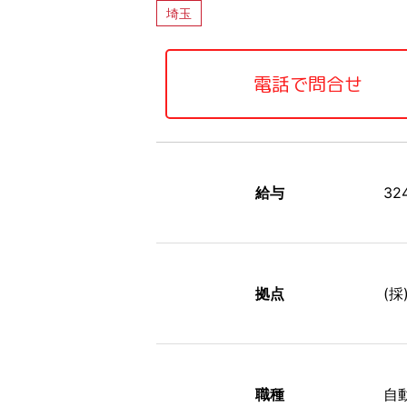
埼玉
電話で問合せ
給与
3
拠点
(
職種
自