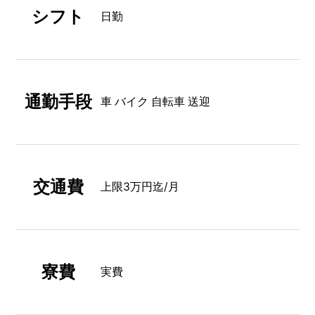
シフト
日勤
通勤手段
車 バイク 自転車 送迎
交通費
上限3万円迄/月
寮費
実費