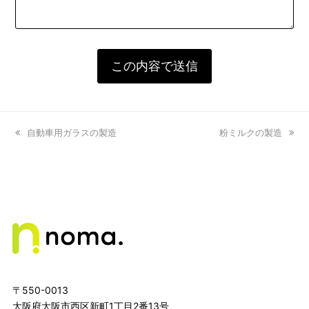
previous
自動車用ガラスの製造
next
粉ミルクの製造
post:
post:
〒550-0013
大阪府大阪市西区新町1丁目2番13号