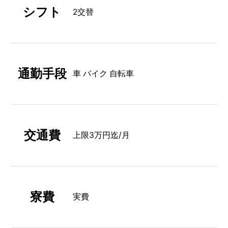
シフト
2交替
通勤手段
車 バイク 自転車
交通費
上限3万円迄/月
寮費
実費