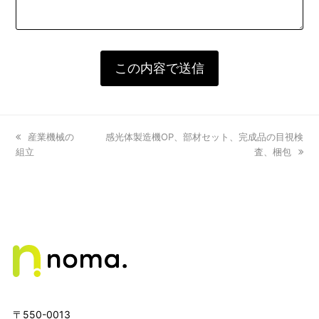
previous
産業機械の
next
感光体製造機OP、部材セット、完成品の目視検
組立
post:
post:
査、梱包
〒550-0013