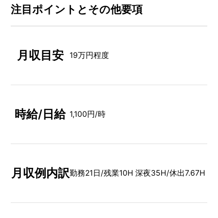
注⽬ポイントとその他要項
月収目安
19万円程度
時給/日給
1,100円/時
月収例内訳
勤務21日/残業10H 深夜35H/休出7.67H