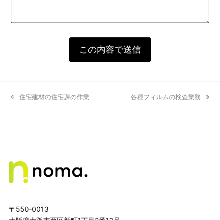
previous
住宅建材の住宅課の作業
next
各種フィルムの検査業務
post:
post:
〒550-0013