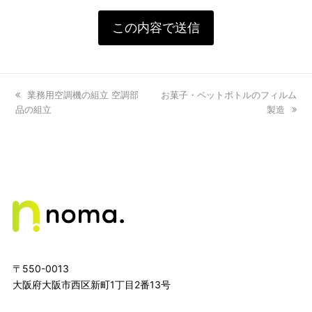
previous
業務用空調機の組立 空調部
next
お菓子・ペットボトルのフィルム
品の組立
post:
post:
製造
〒550-0013
大阪府大阪市西区新町1丁目2番13号