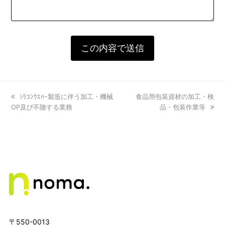
previous
ｼﾘｺﾝｳｴﾊｰ製造に伴う加工・機械
next
食品用包装資材の加工・検
OP及び不随する業務
post:
post:
品・包装作業等
〒550-0013