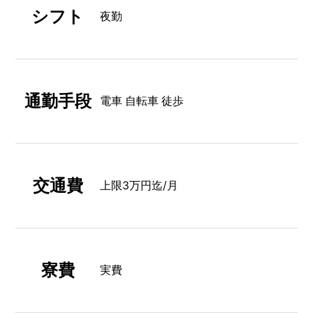
シフト
夜勤
通勤手段
電車 自転車 徒歩
交通費
上限3万円迄/月
寮費
実費