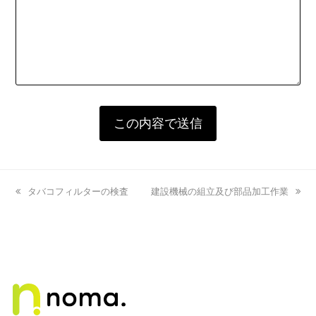
previous
タバコフィルターの検査
next
建設機械の組立及び部品加工作業
post:
post: