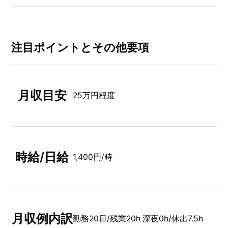
注⽬ポイントとその他要項
月収目安
25万円程度
時給/日給
1,400円/時
月収例内訳
勤務20日/残業20h 深夜0h/休出7.5h