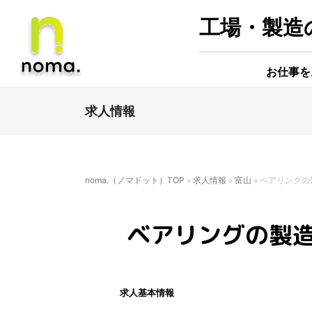
工場・製造の
お仕事を
求人情報
noma.（ノマドット）TOP
»
求人情報
»
富山
»
ベアリングの
ベアリングの製
求人基本情報