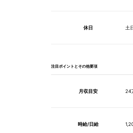
休日
土
注⽬ポイントとその他要項
月収目安
2
時給/日給
1,