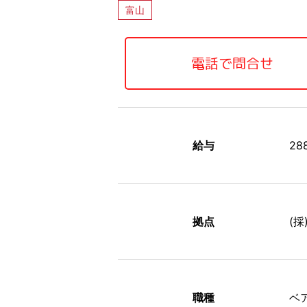
富山
電話で問合せ
給与
2
拠点
(採
職種
ベ