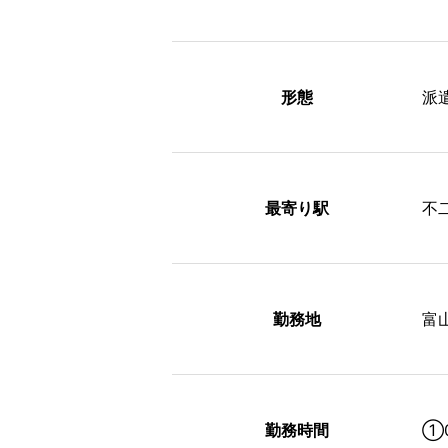
形態
派
最寄り駅
不
勤務地
富
勤務時間
①0