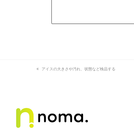
previous
アイスの大きさや汚れ、状態など検品する
post: