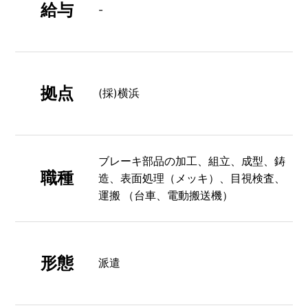
給与
-
拠点
(採)横浜
ブレーキ部品の加⼯、組⽴、成型、鋳
職種
造、表⾯処理（メッキ）、目視検査、
運搬 （台⾞、電動搬送機）
形態
派遣