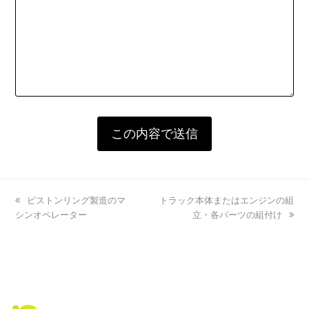
previous
ピストンリング製造のマ
next
トラック本体またはエンジンの組
シンオペレーター
post:
post:
立・各パーツの組付け