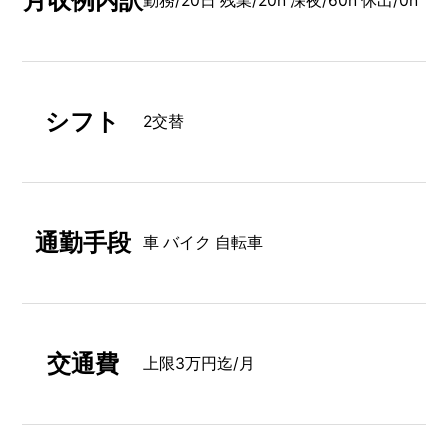
月収例内訳
勤務/20日 残業/20h 深夜/60h 休出/0h
シフト
2交替
通勤手段
車 バイク 自転車
交通費
上限3万円迄/月