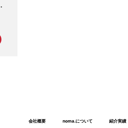
ス
品
付
会社概要
noma.について
紹介実績