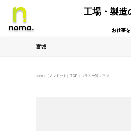
工場・製造の
お仕事を
宮城
noma.（ノマドット）TOP
»
コラム一覧
»
宮城