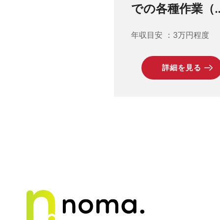
での各種作業（
ポット溶接・部
年収目安
3万円程度
組付・検査及び
帯する業務）
詳細を見る