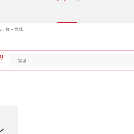
ム一覧
»
宮城
り
ン