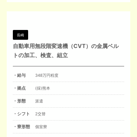
長崎
自動車用無段階変速機（CVT）の金属ベル
トの加工、検査、組立
・給与
348万円程度
・拠点
(採)熊本
・形態
派遣
・シフト
2交替
・寮形態
個室寮