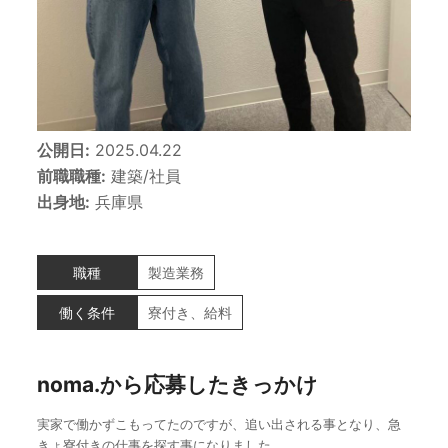
公開日:
2025.04.22
前職職種:
建築/社員
出身地:
兵庫県
職種
製造業務
働く条件
寮付き、給料
noma.から応募したきっかけ
実家で働かずこもってたのですが、追い出される事となり、急
きょ寮付きの仕事を探す事になりました。