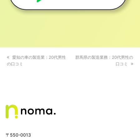
previous
愛知の車の製造業：20代男性
next
群馬県の製造業務：20代男性の
の口コミ
post:
post:
口コミ
〒550-0013