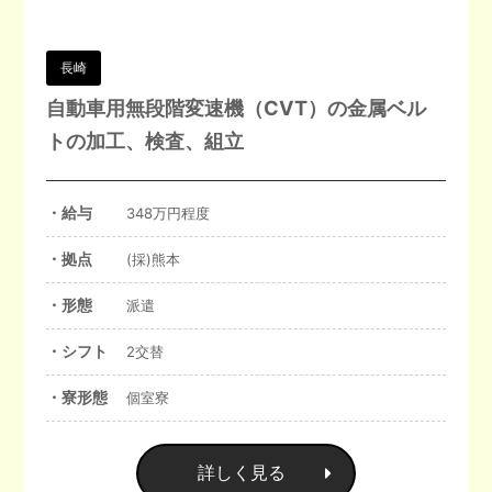
長崎
自動車用無段階変速機（CVT）の金属ベル
トの加工、検査、組立
・給与
348万円程度
・拠点
(採)熊本
・形態
派遣
・シフト
2交替
・寮形態
個室寮
詳しく見る