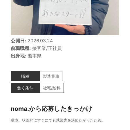
公開日:
2026.03.24
前職職種:
接客業/正社員
出身地:
熊本県
職種
製造業務
働く条件
社宅/給料
noma.から応募したきっかけ
環境、状況的にすぐにでも就業先を決めたかったため。