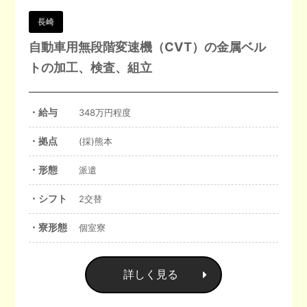
長崎
自動車用無段階変速機（CVT）の金属ベル
トの加工、検査、組立
・給与
348万円程度
・拠点
(採)熊本
・形態
派遣
・シフト
2交替
・寮形態
個室寮
詳しく見る