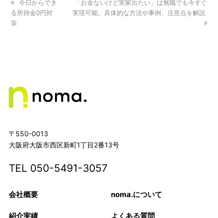
previous
今日からでき
next
「お金ないけど実家出たい」は無職でも今すぐ
る所持金0円対
post:
実現可能。具体的な方法や事例、注意点を解説
post:
策
〒550-0013
大阪府大阪市西区新町1丁目2番13号
TEL
050-5491-3057
会社概要
noma.について
紹介実績
よくある質問