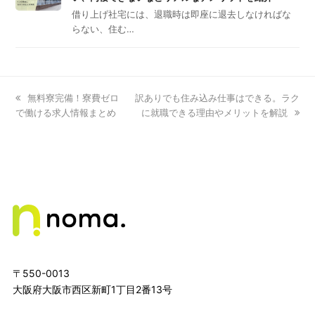
借り上げ社宅には、退職時は即座に退去しなければな
らない、住む…
previous
無料寮完備！寮費ゼロ
next
訳ありでも住み込み仕事はできる。ラク
で働ける求人情報まとめ
post:
post:
に就職できる理由やメリットを解説
〒550-0013
大阪府大阪市西区新町1丁目2番13号