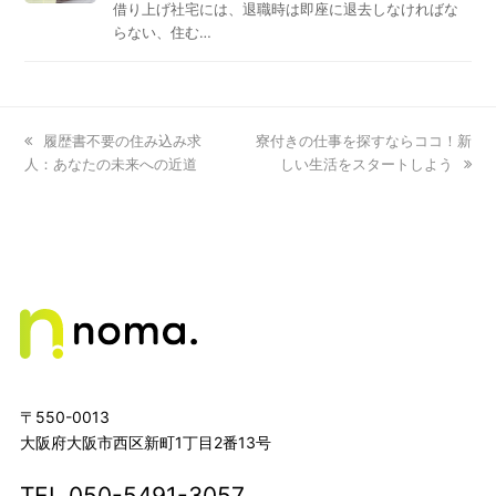
借り上げ社宅には、退職時は即座に退去しなければな
らない、住む…
previous
履歴書不要の住み込み求
next
寮付きの仕事を探すならココ！新
人：あなたの未来への近道
post:
post:
しい生活をスタートしよう
〒550-0013
大阪府大阪市西区新町1丁目2番13号
TEL
050-5491-3057