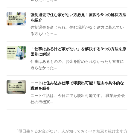
強制退去で住む家がない方必見！原因や5つの解決方法
を紹介
強制退去を命じられ、住む場所がなく途方に暮れてい
る方もいらっ…
「仕事はあるけど家がない」を解決する3つの方法を原
因別に解説
仕事はあるものの、お金を貯められなかったり審査に
通らなかった…
ニートは住み込み仕事で即脱出可能！理由や具体的な
職種を紹介
ニート生活は、今日にでも脱出可能です。 職業紹介会
社の待機寮…
next
「明日生きるお金がない」人が知っておくべき知恵と抜け出す方