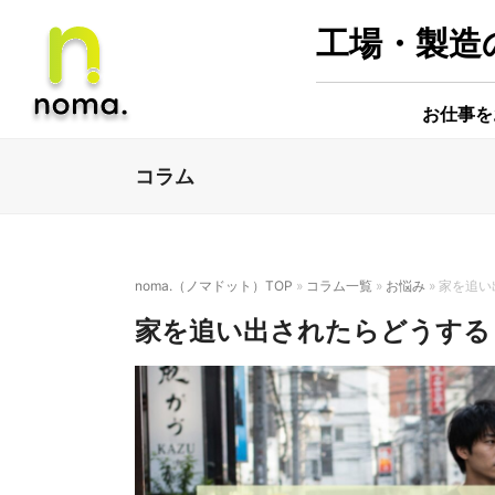
工場・製造の
お仕事を
コラム
noma.（ノマドット）TOP
»
コラム一覧
»
お悩み
»
家を追い
家を追い出されたらどうする