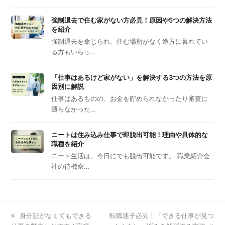
強制退去で住む家がない方必見！原因や5つの解決方法
を紹介
強制退去を命じられ、住む場所がなく途方に暮れてい
る方もいらっ…
「仕事はあるけど家がない」を解決する3つの方法を原
因別に解説
仕事はあるものの、お金を貯められなかったり審査に
通らなかった…
ニートは住み込み仕事で即脱出可能！理由や具体的な
職種を紹介
ニート生活は、今日にでも脱出可能です。 職業紹介会
社の待機寮…
previous
身分証がなくてもできる
next
転職迷子必見！「できる仕事が見つ