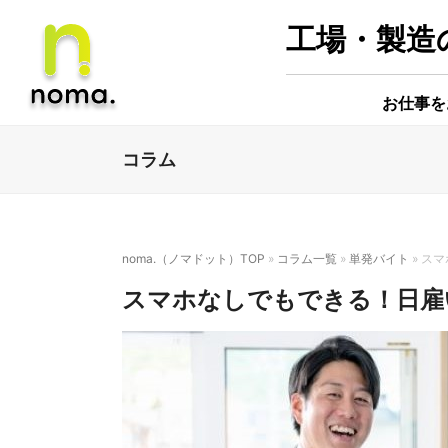
工場・製造の
お仕事を
コラム
noma.（ノマドット）TOP
»
コラム一覧
»
単発バイト
»
スマ
スマホなしでもできる！日雇