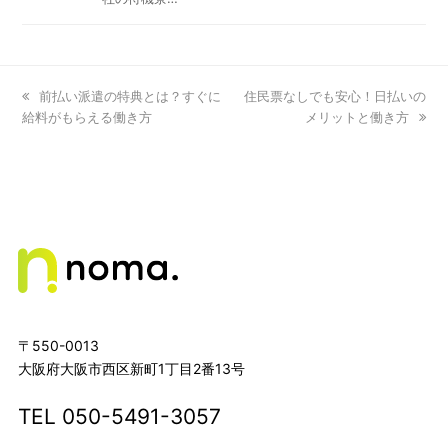
previous
前払い派遣の特典とは？すぐに
next
住民票なしでも安心！日払いの
給料がもらえる働き方
post:
post:
メリットと働き方
〒550-0013
大阪府大阪市西区新町1丁目2番13号
TEL
050-5491-3057