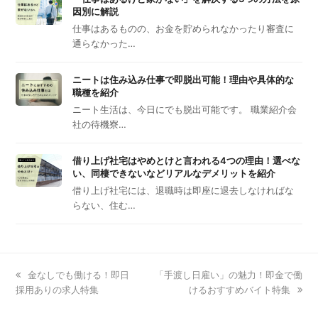
因別に解説
仕事はあるものの、お金を貯められなかったり審査に
通らなかった…
ニートは住み込み仕事で即脱出可能！理由や具体的な
職種を紹介
ニート生活は、今日にでも脱出可能です。 職業紹介会
社の待機寮…
借り上げ社宅はやめとけと言われる4つの理由！選べな
い、同棲できないなどリアルなデメリットを紹介
借り上げ社宅には、退職時は即座に退去しなければな
らない、住む…
previous
金なしでも働ける！即日
next
「手渡し日雇い」の魅力！即金で働
採用ありの求人特集
post:
post:
けるおすすめバイト特集