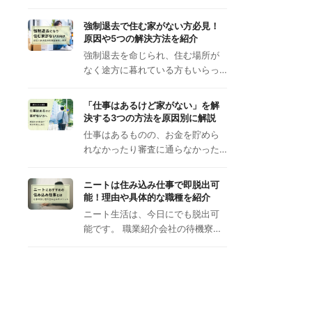
強制退去で住む家がない方必見！
原因や5つの解決方法を紹介
強制退去を命じられ、住む場所が
なく途方に暮れている方もいらっ…
「仕事はあるけど家がない」を解
決する3つの方法を原因別に解説
仕事はあるものの、お金を貯めら
れなかったり審査に通らなかった…
ニートは住み込み仕事で即脱出可
能！理由や具体的な職種を紹介
ニート生活は、今日にでも脱出可
能です。 職業紹介会社の待機寮…