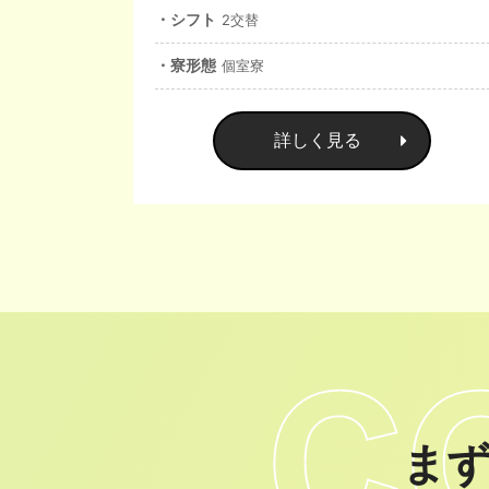
・シフト
2交替
・寮形態
個室寮
詳しく見る
ま