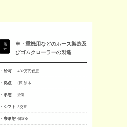
車・重機用などのホース製造及
熊
本
びゴムクローラーの製造
・給与
432万円程度
・拠点
(採)熊本
・形態
派遣
・シフト
3交替
・寮形態
個室寮