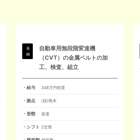
自動車用無段階変速機
長
崎
ミ
（CVT）の金属ベルトの加
工、検査、組立
・給与
348万円程度
・拠点
(採)熊本
・形態
派遣
・シフト
2交替
・寮形態
個室寮