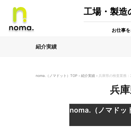
工場・製造の
お仕事を
紹介実績
noma.（ノマドット）TOP
»
紹介実績
»
兵庫県の検査業務：
兵庫
noma.（ノマド