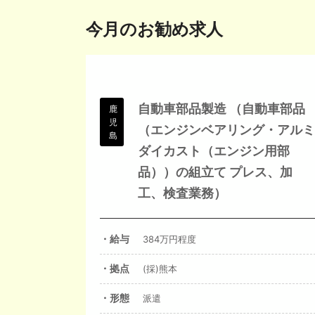
今月のお勧め求人
自動車部品製造 （自動車部品
鹿
児
（エンジンベアリング・アル
島
ダイカスト（エンジン用部
品））の組立て プレス、加
工、検査業務）
・給与
384万円程度
・拠点
(採)熊本
・形態
派遣