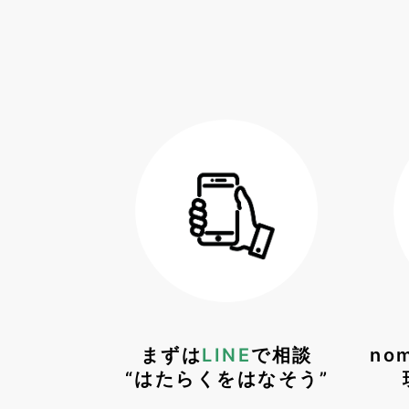
まずは
LINE
で相談
no
“はたらくをはなそう”