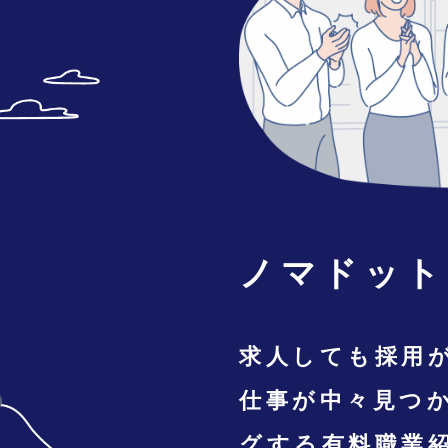
ノマドット
求人しても採用
仕事が中々見つ
グする有料職業