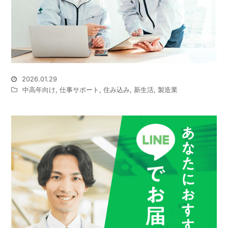
2026.01.29
中高年向け
,
仕事サポート
,
住み込み
,
新生活
,
製造業