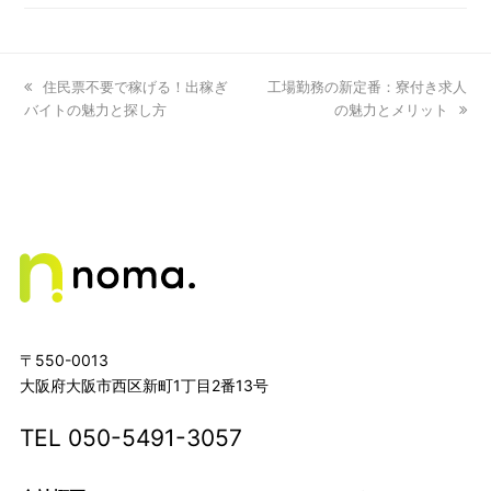
previous
住民票不要で稼げる！出稼ぎ
next
工場勤務の新定番：寮付き求人
バイトの魅力と探し方
post:
post:
の魅力とメリット
〒550-0013
大阪府大阪市西区新町1丁目2番13号
TEL
050-5491-3057