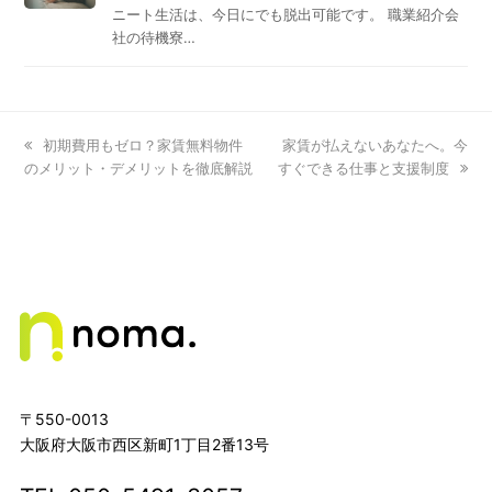
ニート生活は、今日にでも脱出可能です。 職業紹介会
社の待機寮…
previous
初期費用もゼロ？家賃無料物件
next
家賃が払えないあなたへ。今
のメリット・デメリットを徹底解説
post:
すぐできる仕事と支援制度
post:
〒550-0013
大阪府大阪市西区新町1丁目2番13号