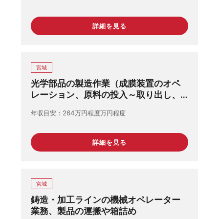
詳細を見る
宮城
光学部品の製造作業（成膜装置のオペ
レーション、原料の投入～取り出し、
光学部品の特性測定、治具へのセット
年収目安
264万円程度万円程度
＆リセット及び測定器の操作、パソコ
ン上でのデータ貼り付け
詳細を見る
宮城
鋳造・加工ラインの機械オペレーター
業務、製品の運搬や箱詰め